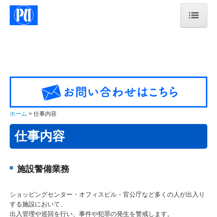
ホーム
会社概要
仕事内容
一日の流れ紹介
ホーム
仕事内容
採用情報
仕事内容
エントリーフォーム
施設警備業務
リンク集
お問合せ
ショッピングセンター・オフィスビル・官公庁など多くの人が出入り
する施設において、
出入管理や巡回を行い、事件や犯罪の発生を警戒します。